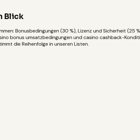
 Blick
mmen: Bonusbedingungen (30 %), Lizenz und Sicherheit (25 %)
sino bonus umsatzbedingungen und casino cashback-Kondition
immt die Reihenfolge in unseren Listen.